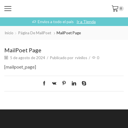
0
Envios a todo el país
Ir a Tienda
Inicio
Página De MailPoet
MailPoet Page
MailPoet Page
5 de agosto de 2024
/
Publicado por
rvinilos
/
0
[mailpoet_page]