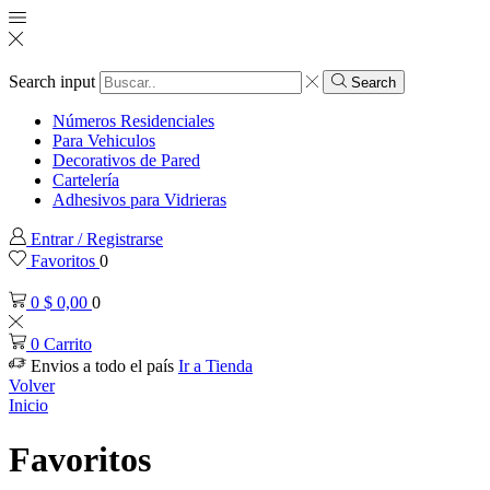
Search input
Search
Números Residenciales
Para Vehiculos
Decorativos de Pared
Cartelería
Adhesivos para Vidrieras
Entrar / Registrarse
Favoritos
0
0
$
0,00
0
0
Carrito
Envios a todo el país
Ir a Tienda
Volver
Inicio
Favoritos