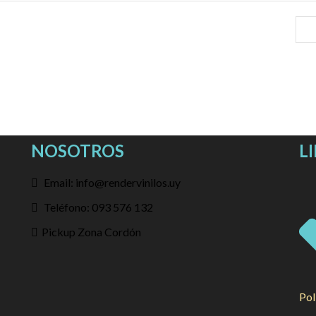
NOSOTROS
L
Email: info@rendervinilos.uy
Teléfono: 093 576 132
Pickup Zona Cordón
Pol