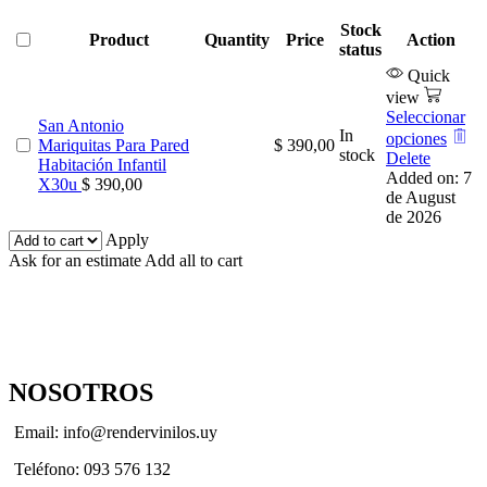
Stock
Product
Quantity
Price
Action
status
Quick
view
Seleccionar
San Antonio
In
opciones
Mariquitas Para Pared
$
390,00
stock
Delete
Habitación Infantil
Added on: 7
X30u
$
390,00
de August
de 2026
Apply
Ask for an estimate
Add all to cart
NOSOTROS
Email: info@rendervinilos.uy
Teléfono: 093 576 132