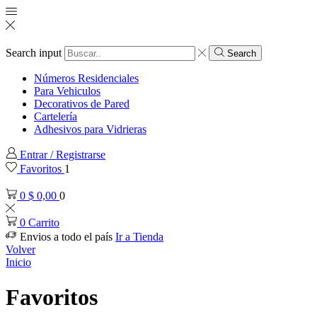
Search input
Search
Números Residenciales
Para Vehiculos
Decorativos de Pared
Cartelería
Adhesivos para Vidrieras
Entrar / Registrarse
Favoritos
1
0
$
0,00
0
0
Carrito
Envios a todo el país
Ir a Tienda
Volver
Inicio
Favoritos