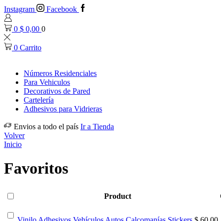
Instagram
Facebook
0
$
0,00
0
0
Carrito
Números Residenciales
Para Vehiculos
Decorativos de Pared
Cartelería
Adhesivos para Vidrieras
Envios a todo el país
Ir a Tienda
Volver
Inicio
Favoritos
Product
Vinilo Adhesivos Vehículos Autos Calcomanías Stickers
$
60,00