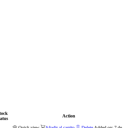
tock
Action
tatus
Quick view
Añadir al carrito
Delete
Added on: 7 de