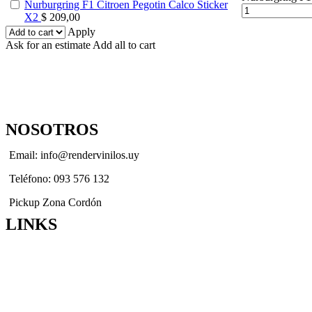
Nurburgring F1 Citroen Pegotin Calco Sticker
X2
$
209,00
Apply
Ask for an estimate
Add all to cart
NOSOTROS
Email: info@rendervinilos.uy
Teléfono: 093 576 132
Pickup Zona Cordón
LINKS