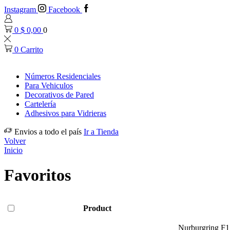
Instagram
Facebook
0
$
0,00
0
0
Carrito
Números Residenciales
Para Vehiculos
Decorativos de Pared
Cartelería
Adhesivos para Vidrieras
Envios a todo el país
Ir a Tienda
Volver
Inicio
Favoritos
Product
Nurburgring F1 