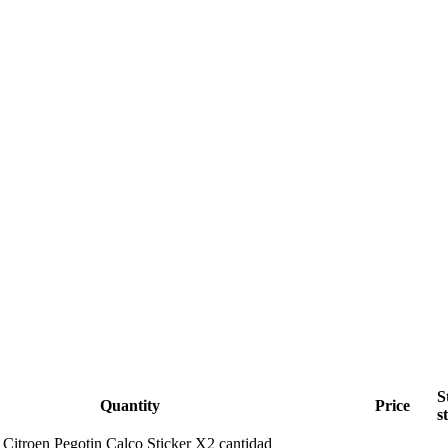
S
Quantity
Price
s
Citroen Pegotin Calco Sticker X2 cantidad