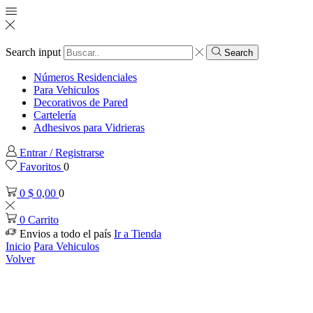
Search input
Search
Números Residenciales
Para Vehiculos
Decorativos de Pared
Cartelería
Adhesivos para Vidrieras
Entrar / Registrarse
Favoritos
0
0
$
0,00
0
0
Carrito
Envios a todo el país
Ir a Tienda
Inicio
Para Vehiculos
Volver