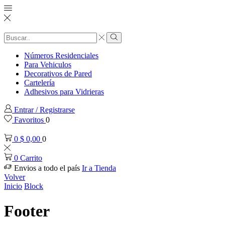
Números Residenciales
Para Vehiculos
Decorativos de Pared
Cartelería
Adhesivos para Vidrieras
Entrar / Registrarse
Favoritos
0
0
$
0,00
0
0
Carrito
Envios a todo el país
Ir a Tienda
Volver
Inicio
Block
Footer