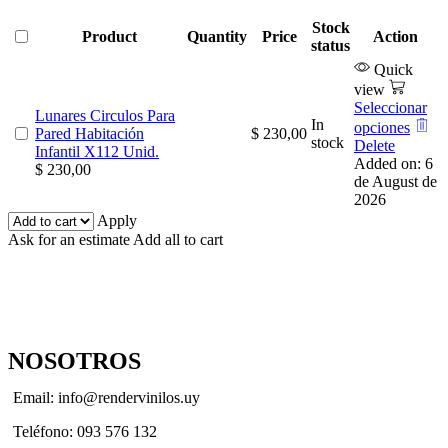
Stock
Product
Quantity
Price
Action
status
Quick
view
Seleccionar
Lunares Circulos Para
In
opciones
Pared Habitación
$
230,00
stock
Delete
Infantil X112 Unid.
Added on: 6
$
230,00
de August de
2026
Apply
Ask for an estimate
Add all to cart
NOSOTROS
Email: info@rendervinilos.uy
Teléfono: 093 576 132