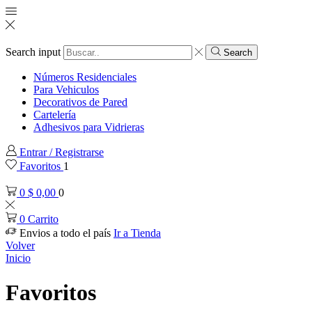
Search input
Search
Números Residenciales
Para Vehiculos
Decorativos de Pared
Cartelería
Adhesivos para Vidrieras
Entrar / Registrarse
Favoritos
1
0
$
0,00
0
0
Carrito
Envios a todo el país
Ir a Tienda
Volver
Inicio
Favoritos