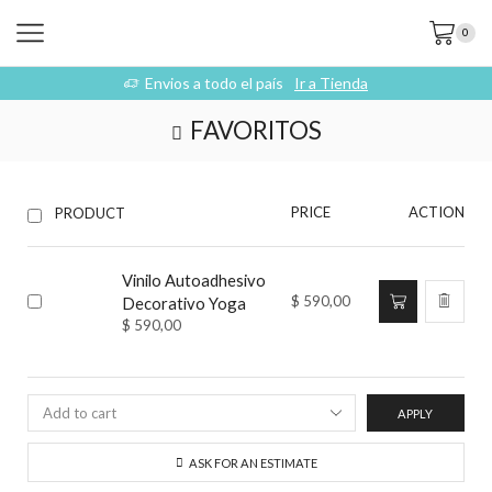
0
Envios a todo el país
Ir a Tienda
FAVORITOS
PRICE
ACTION
PRODUCT
Vinilo Autoadhesivo
$
590,00
Decorativo Yoga
$
590,00
APPLY
ASK FOR AN ESTIMATE