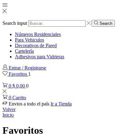
Search input
Search
Números Residenciales
Para Vehiculos
Decorativos de Pared
Cartelería
Adhesivos para Vidrieras
Entrar / Registrarse
Favoritos
1
0
$
0,00
0
0
Carrito
Envios a todo el país
Ir a Tienda
Volver
Inicio
Favoritos