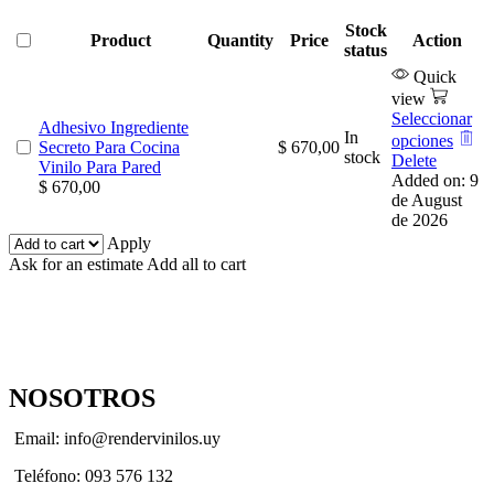
Stock
Product
Quantity
Price
Action
status
Quick
view
Seleccionar
Adhesivo Ingrediente
In
opciones
Secreto Para Cocina
$
670,00
stock
Delete
Vinilo Para Pared
Added on: 9
$
670,00
de August
de 2026
Apply
Ask for an estimate
Add all to cart
NOSOTROS
Email: info@rendervinilos.uy
Teléfono: 093 576 132