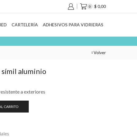
$
0,00
0
RED
CARTELERÍA
ADHESIVOS PARA VIDRIERAS
Volver
símil aluminio
sistente a exteriores
AL CARRITO
ales