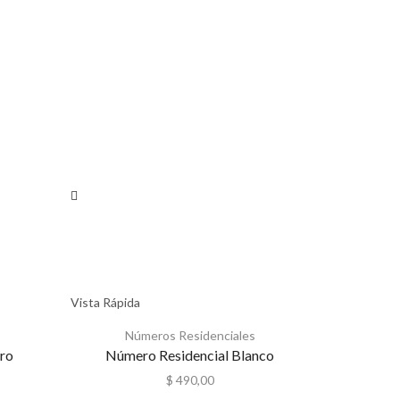
Vista Rápida
Vista Rápida
Números Residenciales
Nú
ro
Número Residencial Blanco
Número 
$
490,00