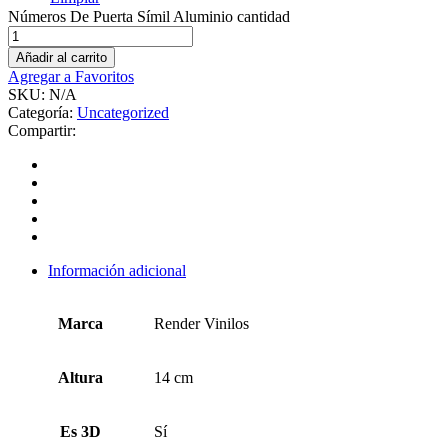
Números De Puerta Símil Aluminio cantidad
Añadir al carrito
Agregar a Favoritos
SKU:
N/A
Categoría:
Uncategorized
Compartir:
Información adicional
Marca
Render Vinilos
Altura
14 cm
Es 3D
Sí