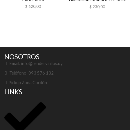
$
620,00
$
230,00
NOSOTROS
Email: info@rendervinilos.uy
Teléfono: 093 576 132
Pickup Zona Cordón
LINKS