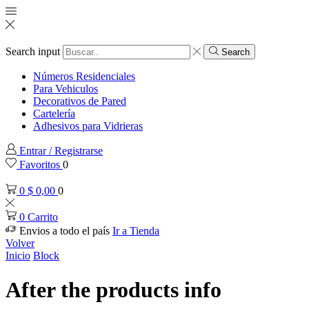
Search input
Search
Números Residenciales
Para Vehiculos
Decorativos de Pared
Cartelería
Adhesivos para Vidrieras
Entrar / Registrarse
Favoritos
0
0
$
0,00
0
0
Carrito
Envios a todo el país
Ir a Tienda
Volver
Inicio
Block
After the products info