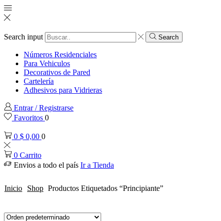
Search input
Search
Números Residenciales
Para Vehiculos
Decorativos de Pared
Cartelería
Adhesivos para Vidrieras
Entrar / Registrarse
Favoritos
0
0
$
0,00
0
0
Carrito
Envios a todo el país
Ir a Tienda
Inicio
Shop
Productos Etiquetados “principiante”