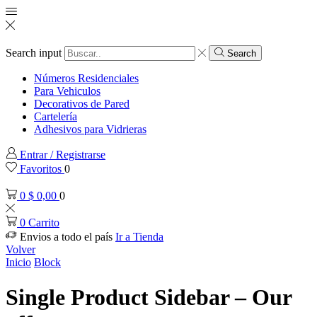
Search input
Search
Números Residenciales
Para Vehiculos
Decorativos de Pared
Cartelería
Adhesivos para Vidrieras
Entrar / Registrarse
Favoritos
0
0
$
0,00
0
0
Carrito
Envios a todo el país
Ir a Tienda
Volver
Inicio
Block
Single Product Sidebar – Our