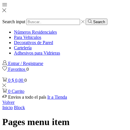
Search input
Search
Números Residenciales
Para Vehiculos
Decorativos de Pared
Cartelería
Adhesivos para Vidrieras
Entrar / Registrarse
Favoritos
0
0
$
0,00
0
0
Carrito
Envios a todo el país
Ir a Tienda
Volver
Inicio
Block
Pages menu item