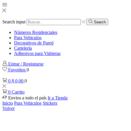
Search input
Search
Números Residenciales
Para Vehiculos
Decorativos de Pared
Cartelería
Adhesivos para Vidrieras
Entrar / Registrarse
Favoritos
0
0
$
0,00
0
0
Carrito
Envios a todo el país
Ir a Tienda
Inicio
Para Vehiculos
Stickers
Volver