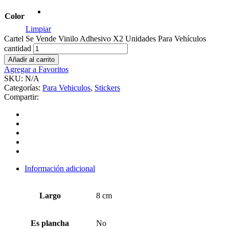
Color
Limpiar
Cartel Se Vende Vinilo Adhesivo X2 Unidades Para Vehículos
cantidad
Añadir al carrito
Agregar a Favoritos
SKU:
N/A
Categorías:
Para Vehiculos
,
Stickers
Compartir:
Información adicional
Largo
8 cm
Es plancha
No