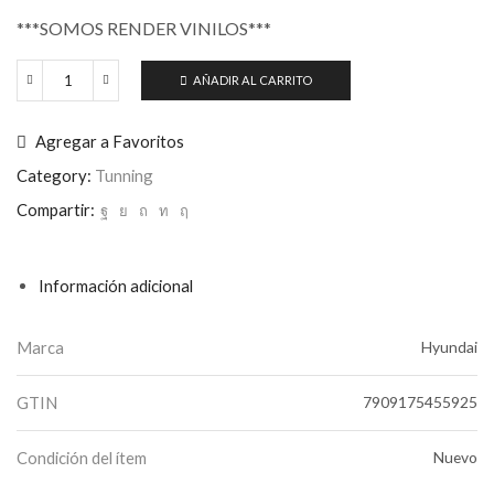
***SOMOS RENDER VINILOS***
AÑADIR AL CARRITO
Vinilo
Laterales
Zócalo
Agregar a Favoritos
Hyundai
Hb20
Category:
Tunning
Hb
Compartir:
20
Sticker
X2
cantidad
Información adicional
Marca
Hyundai
GTIN
7909175455925
Condición del ítem
Nuevo