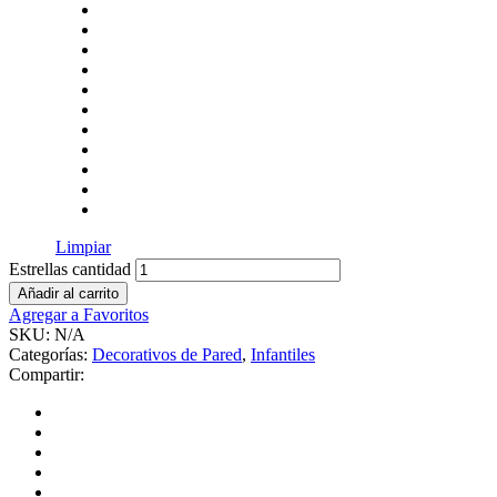
Limpiar
Estrellas cantidad
Añadir al carrito
Agregar a Favoritos
SKU:
N/A
Categorías:
Decorativos de Pared
,
Infantiles
Compartir: