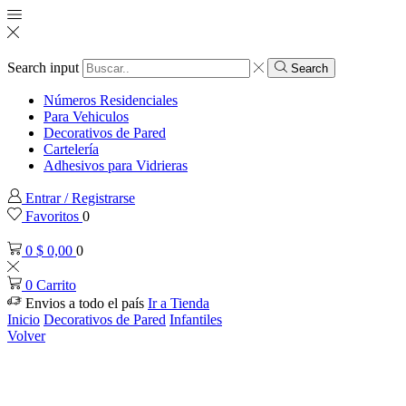
Search input
Search
Números Residenciales
Para Vehiculos
Decorativos de Pared
Cartelería
Adhesivos para Vidrieras
Entrar / Registrarse
Favoritos
0
0
$
0,00
0
0
Carrito
Envios a todo el país
Ir a Tienda
Inicio
Decorativos de Pared
Infantiles
Volver