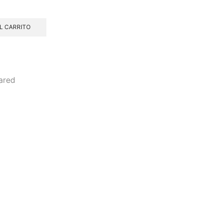
L CARRITO
ared