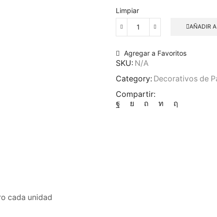
Limpiar
AÑADIR A
Lunares
de
Pared
Agregar a Favoritos
cantidad
SKU:
N/A
Category:
Decorativos de P
Compartir:
tro cada unidad