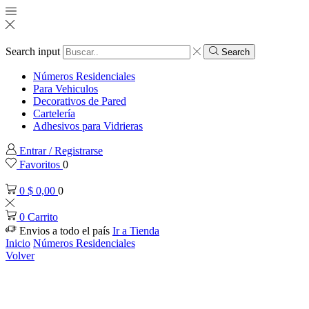
Search input
Search
Números Residenciales
Para Vehiculos
Decorativos de Pared
Cartelería
Adhesivos para Vidrieras
Entrar / Registrarse
Favoritos
0
0
$
0,00
0
0
Carrito
Envios a todo el país
Ir a Tienda
Inicio
Números Residenciales
Volver