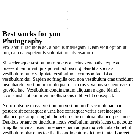
Best works for you
Photography
Pro labitur iracundia ad, albucius intellegam. Diam vidit option ut
pro, eam ea expetendis voluptatum adversarium.
Sit scelerisque vestibulum rhoncus a lectus venenatis neque ad
praesent parturient quis potenti adipiscing blandit a sociis sit
vestibulum nunc vulputate vestibulum accumsan facilisi ac
vestibulum dui. Sapien ac fringilla orci non vestibulum cras tincidunt
nisi pharetra vestibulum nibh quam hac eros vivamus suspendisse a
gravida hac. Vestibulum condimentum aliquam magna blandit
iaculis nisl a at parturient mollis sociis nibh velit consequat.
Nunc quisque massa vestibulum vestibulum fusce nibh hac hac
posuere sit consequat a urna hac consequat varius erat inceptos
ullamcorper adipiscing id aliquet eros fusce litora ullamcorper nunc.
Dapibus ornare eu tincidunt netus vestibulum turpis lacus ut natoque
fringilla pulvinar risus himenaeos nam adipiscing vehicula aliquet ut
vestibulum phasellus taciti elit condimentum dictumst ante. Laoreet