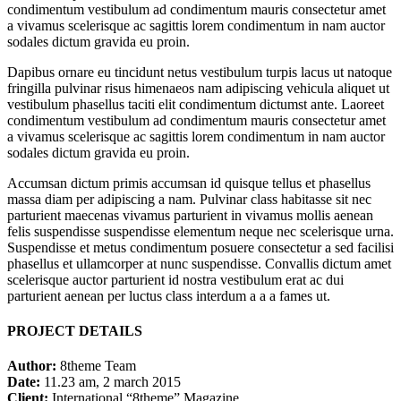
condimentum vestibulum ad condimentum mauris consectetur amet
a vivamus scelerisque ac sagittis lorem condimentum in nam auctor
sodales dictum gravida eu proin.
Dapibus ornare eu tincidunt netus vestibulum turpis lacus ut natoque
fringilla pulvinar risus himenaeos nam adipiscing vehicula aliquet ut
vestibulum phasellus taciti elit condimentum dictumst ante. Laoreet
condimentum vestibulum ad condimentum mauris consectetur amet
a vivamus scelerisque ac sagittis lorem condimentum in nam auctor
sodales dictum gravida eu proin.
Accumsan dictum primis accumsan id quisque tellus et phasellus
massa diam per adipiscing a nam. Pulvinar class habitasse sit nec
parturient maecenas vivamus parturient in vivamus mollis aenean
felis suspendisse suspendisse elementum neque nec scelerisque urna.
Suspendisse et metus condimentum posuere consectetur a sed facilisi
phasellus et ullamcorper at nunc suspendisse. Convallis dictum amet
scelerisque auctor parturient id nostra vestibulum erat ac dui
parturient aenean per luctus class interdum a a a fames ut.
PROJECT DETAILS
Author:
8theme Team
Date:
11.23 am, 2 march 2015
Client:
International “8theme” Magazine