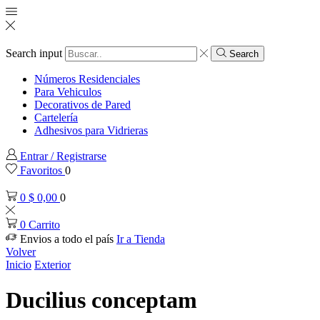
Search input
Search
Números Residenciales
Para Vehiculos
Decorativos de Pared
Cartelería
Adhesivos para Vidrieras
Entrar / Registrarse
Favoritos
0
0
$
0,00
0
0
Carrito
Envios a todo el país
Ir a Tienda
Volver
Inicio
Exterior
Ducilius conceptam