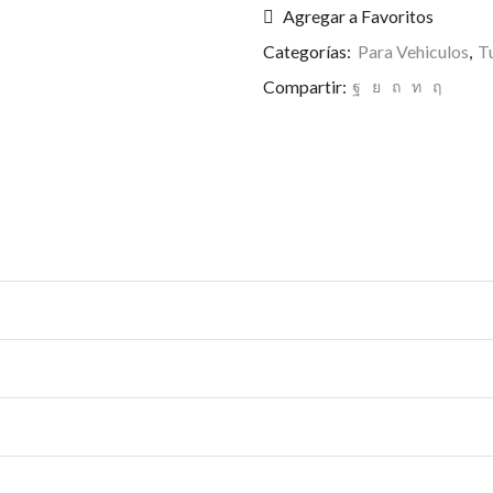
X2
Agregar a Favoritos
Auto
Categorías:
Para Vehiculos
,
T
Tunin
Sticker
Compartir:
Pegotin
Vinilo
cantidad