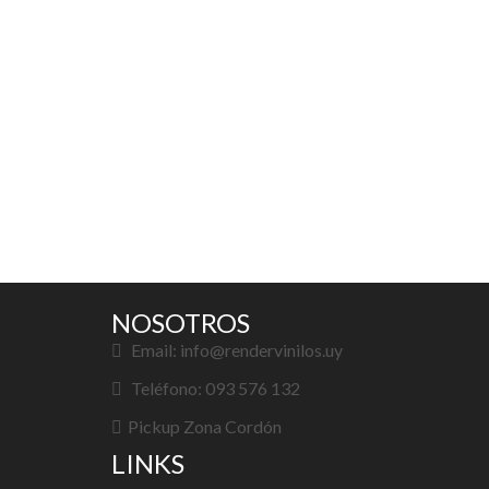
NOSOTROS
Email: info@rendervinilos.uy
Teléfono: 093 576 132
Pickup Zona Cordón
LINKS