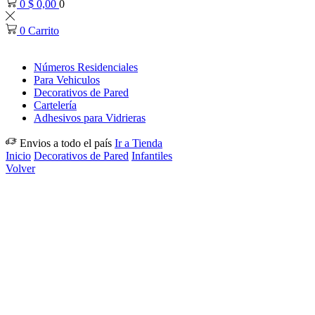
0
$
0,00
0
0
Carrito
Números Residenciales
Para Vehiculos
Decorativos de Pared
Cartelería
Adhesivos para Vidrieras
Envios a todo el país
Ir a Tienda
Inicio
Decorativos de Pared
Infantiles
Volver