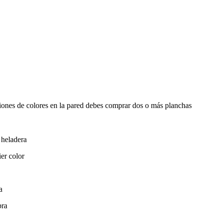
ciones de colores en la pared debes comprar dos o más planchas
 heladera
ier color
a
pra