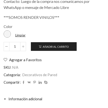
Contacto: Luego de la compra nos comunicamos por
WhatsApp o mensaje de Mercado Libre
***SOMOS RENDER VINILOS***
Color
Limpiar
AÑADIR AL CARRITO
Símbolo
Om
Hindú
Agregar a Favoritos
Yoga
Adhesivo
SKU:
N/A
Para
Categoría:
Decorativos de Pared
Pared
cantidad
Compartir:
Información adicional