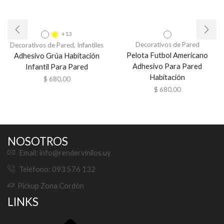
+13
Decorativos de Pared
Decorativos de Pared
,
Infantiles
Pelota Futbol Americano
Adhesivo Grúa Habitación
Adhesivo Para Pared
Infantil Para Pared
Habitación
$
680,00
$
680,00
NOSOTROS
Email: info@rendervinilos.uy
Teléfono: 093 576 132
Pickup Zona Cordón
LINKS