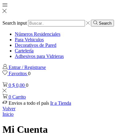
Search input
Search
Números Residenciales
Para Vehiculos
Decorativos de Pared
Cartelería
Adhesivos para Vidrieras
Entrar / Registrarse
Favoritos
0
0
$
0,00
0
0
Carrito
Envios a todo el país
Ir a Tienda
Volver
Inicio
Mi Cuenta