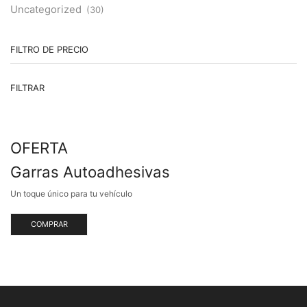
Uncategorized
(30)
FILTRO DE PRECIO
Pr
Pr
FILTRAR
m
m
OFERTA
Garras Autoadhesivas
Un toque único para tu vehículo
COMPRAR