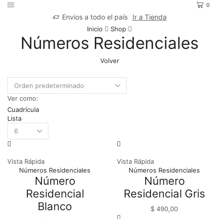
0
Envios a todo el país
Ir a Tienda
Inicio
Shop
Números Residenciales
Volver
Ver como:
Cuadrícula
Lista
Products
per
page
Vista Rápida
Vista Rápida
Números Residenciales
Números Residenciales
Número
Número
Residencial
Residencial Gris
Blanco
$
490,00