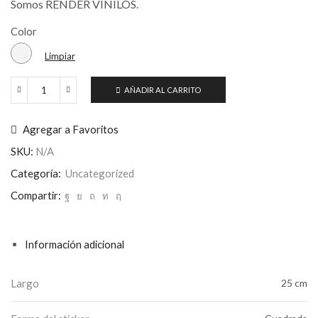
Somos RENDER VINILOS.
Color
Limpiar
AÑADIR AL CARRITO
Adhesivo
Transito
Vaca
Agregar a Favoritos
Vinilo
Pared
SKU:
N/A
Vidrio
Categoría:
Uncategorized
Madera
cantidad
Compartir:
Información adicional
Largo
25 cm