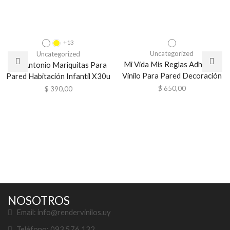
+13
Uncategorized
Uncategorized
Mi Vida Mis Reglas Adhesivo
San Antonio Mariquitas Para
Vinilo Para Pared Decoración
Pared Habitación Infantil X30u
$
650,00
$
390,00
NOSOTROS
Email: info@rendervinilos.uy
Teléfono: 093 576 132