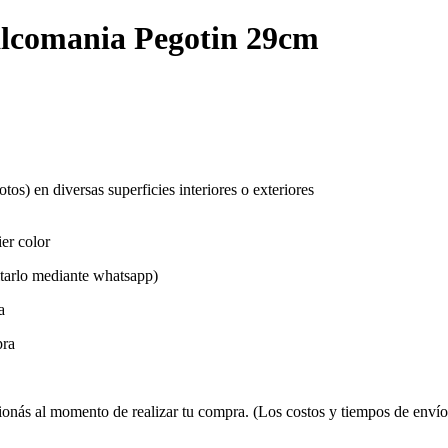
alcomania Pegotin 29cm
os) en diversas superficies interiores o exteriores
ier color
itarlo mediante whatsapp)
a
pra
ionás al momento de realizar tu compra. (Los costos y tiempos de enví