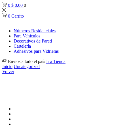
0
$
0,00
0
0
Carrito
Números Residenciales
Para Vehiculos
Decorativos de Pared
Cartelería
Adhesivos para Vidrieras
Envios a todo el país
Ir a Tienda
Inicio
Uncategorized
Volver