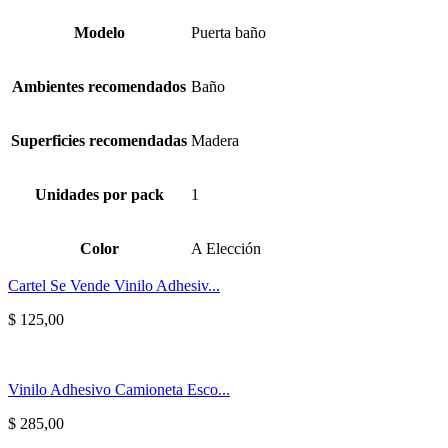
Modelo
Puerta baño
Ambientes recomendados
Baño
Superficies recomendadas
Madera
Unidades por pack
1
Color
A Elección
Cartel Se Vende Vinilo Adhesiv...
$
125,00
Vinilo Adhesivo Camioneta Esco...
$
285,00