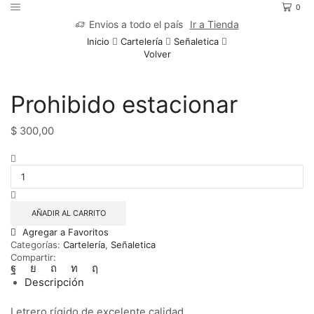
0
Envios a todo el país
Ir a Tienda
Inicio
Cartelería
Señaletica
Volver
Prohibido estacionar
$
300,00
Prohibido
estacionar
cantidad
AÑADIR AL CARRITO
Agregar a Favoritos
Categorías:
Cartelería
,
Señaletica
Compartir:
Descripción
Letrero rígido de excelente calidad