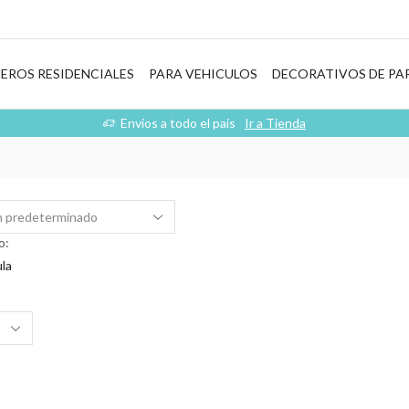
EROS RESIDENCIALES
PARA VEHICULOS
DECORATIVOS DE PA
Envios a todo el país
Ir a Tienda
o:
la
s