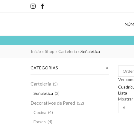
NÚM
Inicio
Shop
Cartelería
Señaletica
CATEGORÍAS
Ver com
Cartelería
(5)
Cuadrícu
Lista
Señaletica
(2)
Mostrar
Decorativos de Pared
(52)
Product
per
Cocina
(4)
page
Frases
(4)
Infantiles
(10)