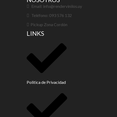
Email: info@rendervinilos.uy
Teléfono: 093 576 132
Pickup Zona Cordón
LINKS
Politica de Privacidad