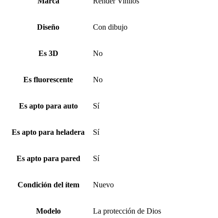
Marca
Render Vinilos
Diseño
Con dibujo
Es 3D
No
Es fluorescente
No
Es apto para auto
Sí
Es apto para heladera
Sí
Es apto para pared
Sí
Condición del ítem
Nuevo
Modelo
La protección de Dios