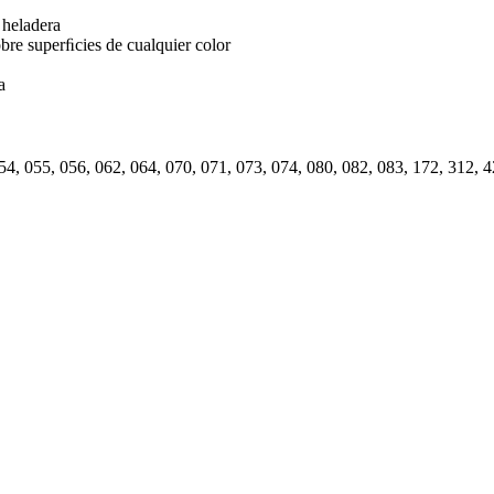
 heladera
obre superﬁcies de cualquier color
a
54, 055, 056, 062, 064, 070, 071, 073, 074, 080, 082, 083, 172, 312, 