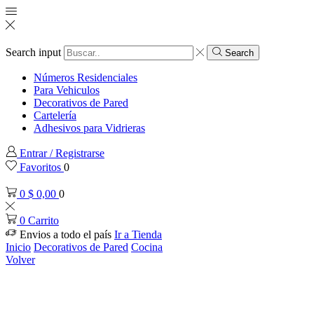
Search input
Search
Números Residenciales
Para Vehiculos
Decorativos de Pared
Cartelería
Adhesivos para Vidrieras
Entrar / Registrarse
Favoritos
0
0
$
0,00
0
0
Carrito
Envios a todo el país
Ir a Tienda
Inicio
Decorativos de Pared
Cocina
Volver