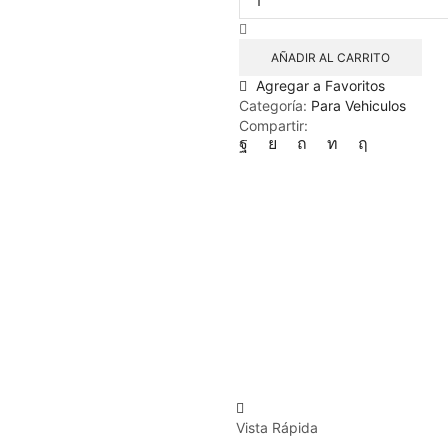
208
Like
Pack
AÑADIR AL CARRITO
Active
Agregar a Favoritos
Allure
Categoría:
Para Vehiculos
Feline
Compartir:
Gt
cantidad
Vista Rápida