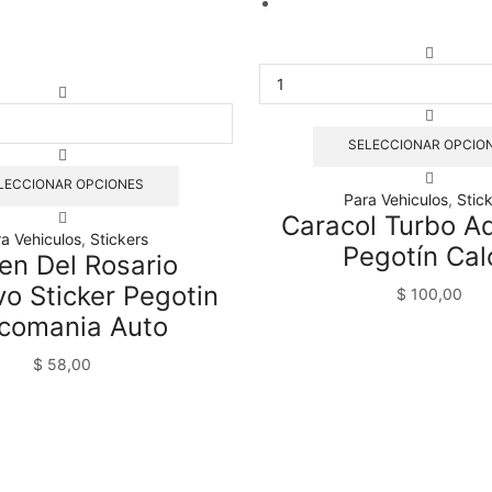
Caracol
Turbo
Virgen
Adhesiv
Del
Pegotín
Rosario
Calco
SELECCIONAR OPCIO
Adhesivo
cantida
Sticker
LECCIONAR OPCIONES
Para Vehiculos
,
Stic
Pegotin
Caracol Turbo A
Calcomania
a Vehiculos
,
Stickers
Auto
Pegotín Cal
en Del Rosario
cantidad
o Sticker Pegotin
$
100,00
comania Auto
$
58,00