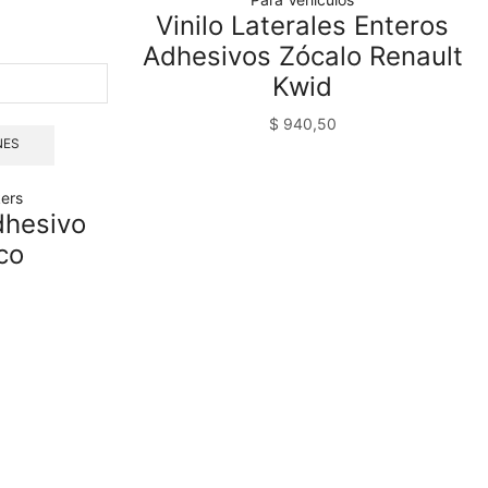
Vinilo Laterales Enteros
Adhesivos Zócalo Renault
Kwid
o
$
940,50
NES
d
kers
dhesivo
co